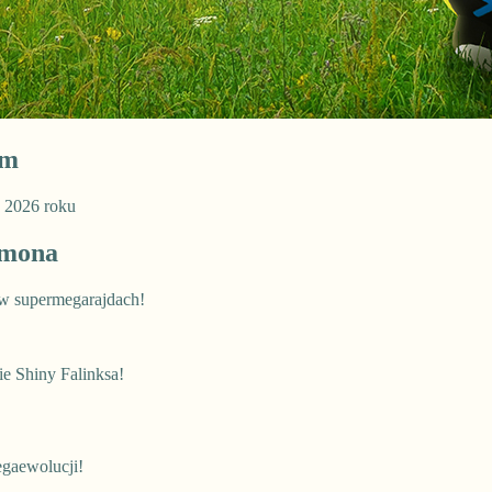
em
a 2026 roku
émona
w supermegarajdach!
ie Shiny Falinksa!
egaewolucji!