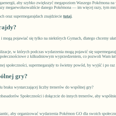
megaenergii, aby szybko zwiększyć megapoziom Waszego Pokémona na w
e razy megaewoluowaliście danego Pokémona — im więcej razy, tym mni
ch oraz supermegarajdach znajdziecie
tutaj
.
rajdy?
 i mogą pojawiać się tylko na niektórych Gymach, dlatego chcemy u
acje, w których podczas wydarzenia mogą pojawić się supermegarajdy
a społecznościowe z kilkudniowym wyprzedzeniem, co pozwoli Wam łat
kalnej społeczności, supermegarajdy to świetny powód, by wyjść i po ra
ólnej gry?
 braku wystarczającej liczby trenerów do wspólnej gry?
mbasadorów Społeczności i dołączcie do innych trenerów, aby wspóln
antic, aby organizować wydarzenia Pokémon GO dla swoich społeczno