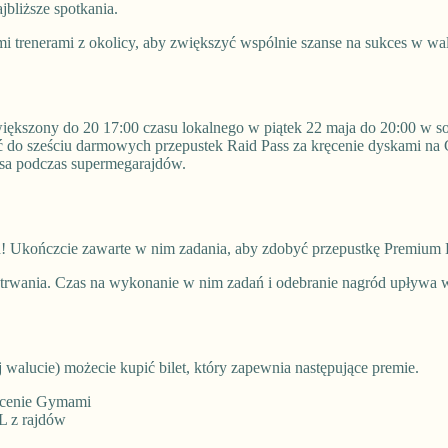
jbliższe spotkania.
ymi trenerami z okolicy, aby zwiększyć wspólnie szanse na sukces w wa
większony do 20 17:00 czasu lokalnego w piątek 22 maja do 20:00 w s
ć do sześciu darmowych przepustek Raid Pass za kręcenie dyskami na
ksa podczas supermegarajdów.
 Ukończcie zawarte w nim zadania, aby zdobyć przepustkę Premium Ba
 trwania. Czas na wykonanie w nim zadań i odebranie nagród upływa 
walucie) możecie kupić bilet, który zapewnia następujące premie.
ęcenie Gymami
L z rajdów