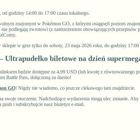
, od godziny 14:00 do 17:00 czasu lokalnego.
wolnym znajomym w Pokémon GO, z którymi osiągnęli poziom znajomoś
 nie podlegają zwrotowi (z zastrzeżeniem obowiązujących przepisów
kéCoiny.
w sklepie w grze tylko do soboty, 23 maja 2026 roku, do godziny 17:00
 Ultrapudełko biletowe na dzień supermeg
Falinksem będzie dostępne za 4,99 USD (lub kwotę z równoważnego p
um Battle Pass, dołączoną za darmo!
émon GO
! Nigdy nie wiadomo, co jeszcze ciekawego tam znajdziecie.
swoje otoczenie. Nadchodzące wydarzenia mogą ulec zmianie. Aby by
ush i subskrybujcie nasz biuletyn e-mail.